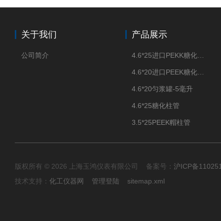
关于我们
产品展示
公司简介
4.6*25进口PEKK糖化柱管
4.6*20进口PEEK糖化柱管
4.6*20匀浆罐-5毫升
4.6*25糖化柱管
3.5*25PEEK帽柱管
版权所有 © 2026 上海玉鸿仪表有限公司 备案号：
沪ICP备11025
技术支持：
化工仪器网
管理登陆
sitemap.xml