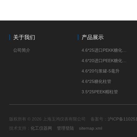
关于我们
产品展示
公司简介
4.6*25进口PEKK糖化柱管
4.6*20进口PEEK糖化柱管
4.6*20匀浆罐-5毫升
4.6*25糖化柱管
3.5*25PEEK帽柱管
版权所有 © 2026 上海玉鸿仪表有限公司 备案号：
沪ICP备11025
技术支持：
化工仪器网
管理登陆
sitemap.xml