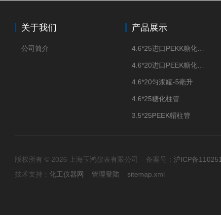
关于我们
产品展示
公司简介
4.6*25进口PEKK糖化柱管
4.6*20进口PEEK糖化柱管
4.6*20匀浆罐-5毫升
4.6*25糖化柱管
3.5*25PEEK帽柱管
版权所有 © 2026 上海玉鸿仪表有限公司 备案号：
沪ICP备11025
技术支持：
化工仪器网
管理登陆
sitemap.xml