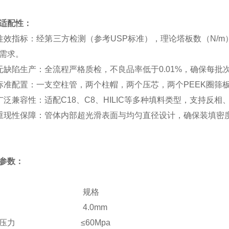
适配性：
柱效指标：经第三方检测（参考USP标准），理论塔板数（N/m
需求。
无缺陷生产：全流程严格质检，不良品率低于0.01%，确保每批
标准配置：一支空柱管，两个柱帽，两个压芯，两个PEEK圈筛
广泛兼容性：适配C18、C8、HILIC等多种填料类型，支持反
重现性保障：管体内部超光滑表面与均匀直径设计，确保装填密
参数：
项目 规格
径 4.0mm
柱压力 ≤60Mpa