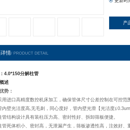
更新时
产
品详情
/ PRODUCT DETAIL
：4.0*150分解柱管
概述
优势：
采用进口高精度数控机床加工，确保管体尺寸公差控制在可控范
管内壁光洁度高,无毛刺，同心度好，管内壁光滑【光洁度≦0.3um
柱管结构设计具有装柱压力高、密封性好、拆卸筛板便捷。
柱管死体积小、密封高，无泄漏产生，筛板渗透性高，注效好、