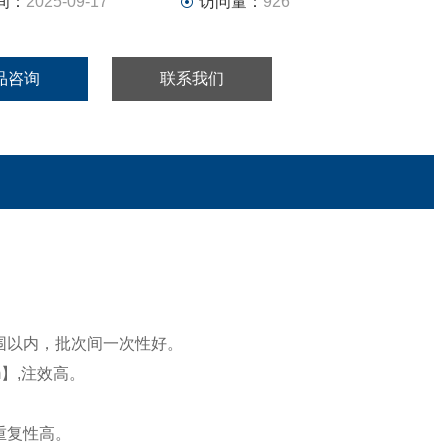
间：
2025-09-17
访问量：
926
品咨询
联系我们
围以内，批次间一次性
好
。
】,注效高。
重复性高。