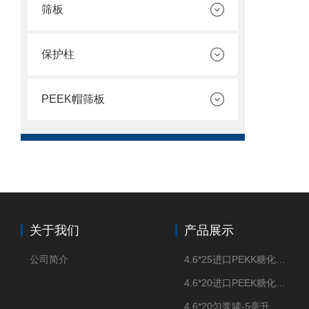
筛板
保护柱
PEEK帽筛板
关于我们
产品展示
公司简介
4.6*25进口PEKK糖化柱管
4.6*20进口PEEK糖化柱管
4.6*20匀浆罐-5毫升