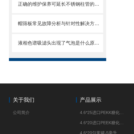
正确的维护保养可延长不锈钢柱管的使用寿命
帽筛板常见故障分析与针对性解决方法分享
液相色谱吸滤头出现了气泡是什么原因？可能是你的流动相没有脱气
关于我们
产品展示
公司简介
4.6*25进口PEKK糖化柱管
4.6*20进口PEEK糖化柱管
4.6*20匀浆罐-5毫升