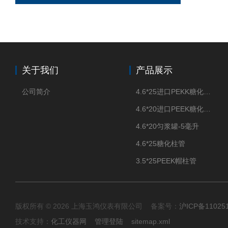
关于我们
产品展示
公司简介
4.6*25进口PEKK糖化柱管
4.6*20进口PEEK糖化柱管
4.6*20匀浆罐-5毫升
4.6*25糖化柱管
3.5*25PEEK帽柱管
版权所有 © 2026 上海玉鸿仪表有限公司 备案号：
沪ICP备11025
技术支持：
化工仪器网
管理登陆
sitemap.xml