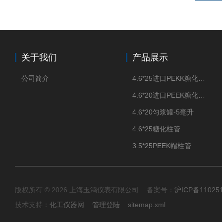
关于我们
产品展示
公司简介
4.6*25进口PEKK糖化柱管
4.6*20进口PEEK糖化柱管
4.6*20匀浆罐-5毫升
4.6*25糖化柱管
3.5*25PEEK帽柱管
版权所有 © 2026 上海玉鸿仪表有限公司 备案号：
沪ICP备11025
技术支持：
化工仪器网
管理登陆
sitemap.xml