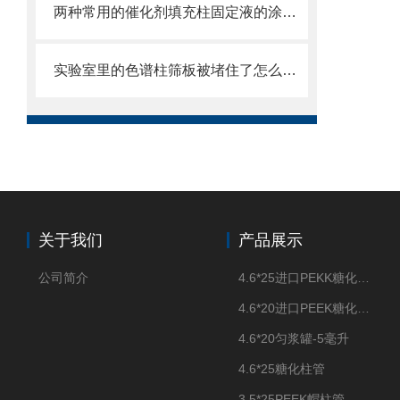
两种常用的催化剂填充柱固定液的涂渍方法
实验室里的色谱柱筛板被堵住了怎么办？这些方法帮你解决
关于我们
产品展示
公司简介
4.6*25进口PEKK糖化柱管
4.6*20进口PEEK糖化柱管
4.6*20匀浆罐-5毫升
4.6*25糖化柱管
3.5*25PEEK帽柱管