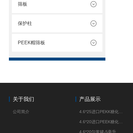
筛板
保护柱
PEEK帽筛板
关于我们
产品展示
公司简介
4.6*25进口PEKK糖化柱管
4.6*20进口PEEK糖化柱管
4.6*20匀浆罐-5毫升