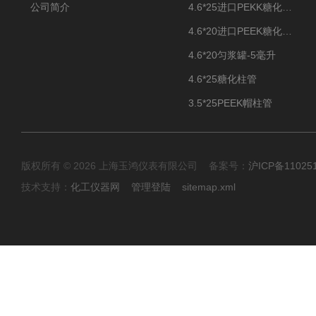
公司简介
4.6*25进口PEKK糖化柱管
4.6*20进口PEEK糖化柱管
4.6*20匀浆罐-5毫升
4.6*25糖化柱管
3.5*25PEEK帽柱管
版权所有 © 2026 上海玉鸿仪表有限公司 备案号：
沪ICP备11025
技术支持：
化工仪器网
管理登陆
sitemap.xml