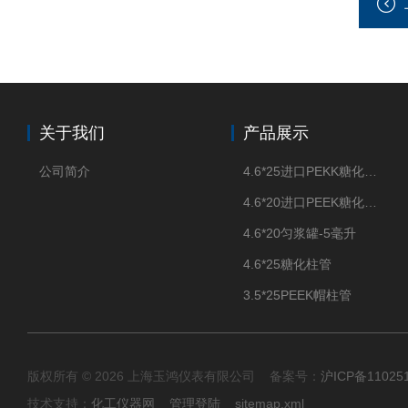
关于我们
产品展示
公司简介
4.6*25进口PEKK糖化柱管
4.6*20进口PEEK糖化柱管
4.6*20匀浆罐-5毫升
4.6*25糖化柱管
3.5*25PEEK帽柱管
版权所有 © 2026 上海玉鸿仪表有限公司 备案号：
沪ICP备11025
技术支持：
化工仪器网
管理登陆
sitemap.xml