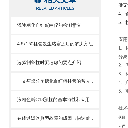
供无
RELATED ARTICLES
4、
5、
浅述糖化血红蛋白仪的检测意义
应用
4.6x150柱管发生堵塞之后的解决方法
1、
分离
选择制备柱时要考虑的要点介绍
2、
3、
一文与您分享糖化血红蛋柱管的常见故障相应解决方法
4
、
5、
液相色谱C18预柱的基本特性和应用分享
技术
项目
在线过滤器典型故障的成因与快速处置方法分享
内径