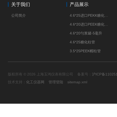
关于我们
产品展示
公司简介
4.6*25进口PEKK糖化柱管
4.6*20进口PEEK糖化柱管
4.6*20匀浆罐-5毫升
4.6*25糖化柱管
3.5*25PEEK帽柱管
版权所有 © 2026 上海玉鸿仪表有限公司 备案号：
沪ICP备11025
技术支持：
化工仪器网
管理登陆
sitemap.xml