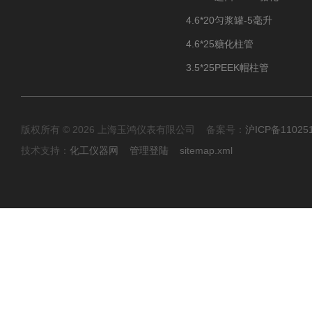
4.6*20匀浆罐-5毫升
4.6*25糖化柱管
3.5*25PEEK帽柱管
版权所有 © 2026 上海玉鸿仪表有限公司 备案号：
沪ICP备11025
技术支持：
化工仪器网
管理登陆
sitemap.xml